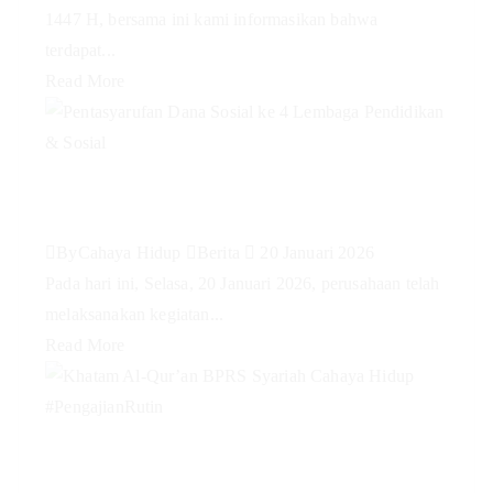
1447 H, bersama ini kami informasikan bahwa
terdapat...
Read More
Pentasyarufan Dana Sosial ke 4
Lembaga Pendidikan & Sosial
By
Cahaya Hidup
Berita
20 Januari 2026
Pada hari ini, Selasa, 20 Januari 2026, perusahaan telah
melaksanakan kegiatan...
Read More
Khatam Al-Qur’an BPRS Syariah
Cahaya Hidup #PengajianRutin