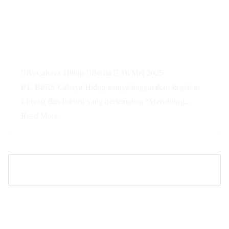
Literasi & Inklusi Keuangan
Syariah PT. BPRS Cahaya Hidup
yang diadakan di MTS Futuhiyyah
Sleman
By
Cahaya Hidup
Berita
16 Mei 2025
PT. BPRS Cahaya Hidup menyelenggarakan kegiatan
Literasi dan Inklusi yang bertemakan “Menabung...
Read More