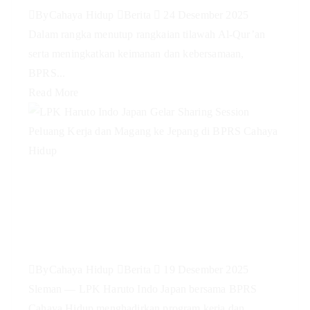
By
Cahaya Hidup
Berita
24 Desember 2025
Dalam rangka menutup rangkaian tilawah Al-Qur’an
serta meningkatkan keimanan dan kebersamaan,
BPRS...
Read More
LPK Haruto Indo Japan Gelar
Sharing Session Peluang Kerja
dan Magang ke Jepang di BPRS
Cahaya Hidup
By
Cahaya Hidup
Berita
19 Desember 2025
Sleman — LPK Haruto Indo Japan bersama BPRS
Cahaya Hidup menghadirkan program kerja dan