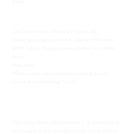
Buka Puasa Bersama Keluarga
Besar BPRS Cahaya Hidup
By
Cahaya Hidup
Berita
15 Maret 2026
Dalam rangka menyemarakkan bulan suci Ramadan,
BPRS Cahaya Hidup menyelenggarakan acara Buka
Puasa...
Read More
Penyesuaian Jam Operasional
Layanan Kantor Selama Bulan
Ramadhan 1447H
By
Cahaya Hidup
Pengumuman
18 Februari 2026
Sehubungan dengan datangnya Bulan Suci Ramadhan