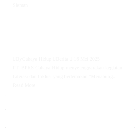
Literasi & Inklusi Keuangan
Syariah PT. BPRS Cahaya Hidup
yang diadakan di MTS Futuhiyyah
Sleman
By
Cahaya Hidup
Berita
16 Mei 2025
PT. BPRS Cahaya Hidup menyelenggarakan kegiatan
Literasi dan Inklusi yang bertemakan “Menabung...
Read More