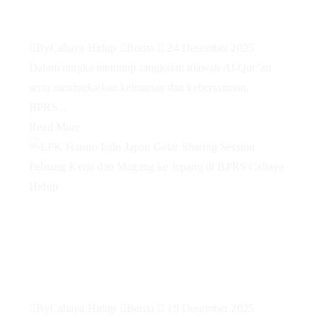
Cahaya Hidup #PengajianRutin
By
Cahaya Hidup
Berita
24 Desember 2025
Dalam rangka menutup rangkaian tilawah Al-Qur’an
serta meningkatkan keimanan dan kebersamaan,
BPRS...
Read More
LPK Haruto Indo Japan Gelar
Sharing Session Peluang Kerja
dan Magang ke Jepang di BPRS
Cahaya Hidup
By
Cahaya Hidup
Berita
19 Desember 2025