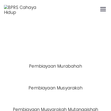
Hidup Berkah dengan
BPRS Cahaya Hidup
Syariah
Pembiayaan Murabahah
Pembiayaan Musyarakah
Pembiayaan Musyarakah Mutanaqishah