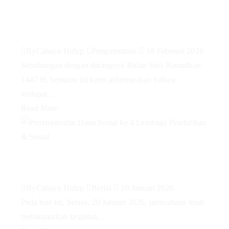
Layanan Kantor Selama Bulan
Ramadhan 1447H
By
Cahaya Hidup
Pengumuman
18 Februari 2026
Sehubungan dengan datangnya Bulan Suci Ramadhan
1447 H, bersama ini kami informasikan bahwa
terdapat...
Read More
Pentasyarufan Dana Sosial ke 4
Lembaga Pendidikan & Sosial
By
Cahaya Hidup
Berita
20 Januari 2026
Pada hari ini, Selasa, 20 Januari 2026, perusahaan telah
melaksanakan kegiatan...