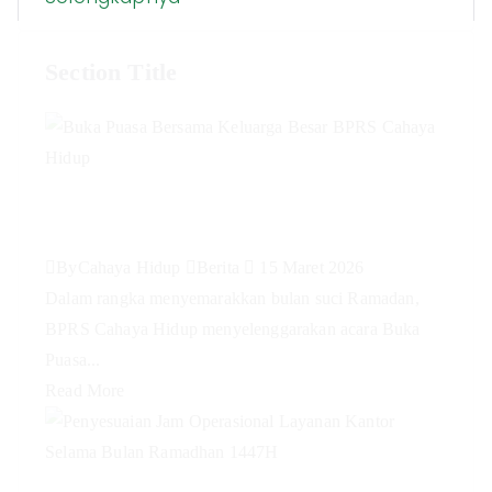
Section Title
Buka Puasa Bersama Keluarga
Besar BPRS Cahaya Hidup
By
Cahaya Hidup
Berita
15 Maret 2026
Dalam rangka menyemarakkan bulan suci Ramadan,
BPRS Cahaya Hidup menyelenggarakan acara Buka
Puasa...
Read More
Penyesuaian Jam Operasional