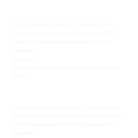
dan Magang ke Jepang di BPRS
Cahaya Hidup
By
Cahaya Hidup
Berita
19 Desember 2025
Sleman — LPK Haruto Indo Japan bersama BPRS
Cahaya Hidup menghadirkan program kerja dan
magang ke...
Read More
Tingkat Bunga Penjamin LPS
Bank Perekonomian Rakyat
By
Cahaya Hidup
Pengumuman
8 Oktober 2025
bprscahayahidup Lembaga Penjamin Simpanan (LPS)
baru saja menurunkan tingkat bunga penjaminan...
Read More