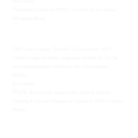
Read More
Khatam Al-Qur’an BPRS Syariah
Cahaya Hidup #PengajianRutin
By
Cahaya Hidup
Berita
24 Desember 2025
Dalam rangka menutup rangkaian tilawah Al-Qur’an
serta meningkatkan keimanan dan kebersamaan,
BPRS...
Read More
LPK Haruto Indo Japan Gelar
Sharing Session Peluang Kerja