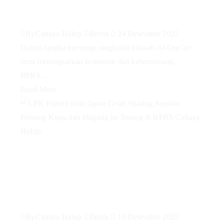
Khatam Al-Qur’an BPRS Syariah
Cahaya Hidup #PengajianRutin
By
Cahaya Hidup
Berita
24 Desember 2025
Dalam rangka menutup rangkaian tilawah Al-Qur’an
serta meningkatkan keimanan dan kebersamaan,
BPRS...
Read More
LPK Haruto Indo Japan Gelar
Sharing Session Peluang Kerja
dan Magang ke Jepang di BPRS
Cahaya Hidup
By
Cahaya Hidup
Berita
19 Desember 2025