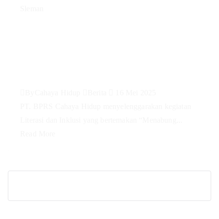
Literasi & Inklusi Keuangan
Syariah PT. BPRS Cahaya Hidup
yang diadakan di MTS Futuhiyyah
Sleman
By
Cahaya Hidup
Berita
16 Mei 2025
PT. BPRS Cahaya Hidup menyelenggarakan kegiatan
Literasi dan Inklusi yang bertemakan “Menabung...
Read More