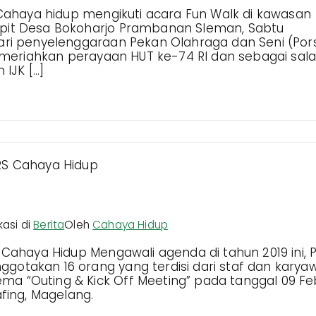
S Cahaya hidup mengikuti acara Fun Walk di kawasan
epit Desa Bokoharjo Prambanan Sleman, Sabtu
ari penyelenggaraan Pekan Olahraga dan Seni (Por
 memeriahkan perayaan HUT ke-74 RI dan sebagai sal
 IJK […]
g PT BPRS Cahaya Hidup
kasi di
Berita
Oleh
Cahaya Hidup
 Cahaya Hidup Mengawali agenda di tahun 2019 ini, P
gotakan 16 orang yang terdisi dari staf dan karya
a “Outing & Kick Off Meeting” pada tanggal 09 Fe
afing, Magelang.