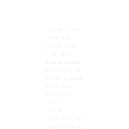
#PengajianR
utin
By
Cahaya Hidup
Berita
24
Desember 2025
Dalam rangka
menutup rangkaian
tilawah Al-Qur’an
serta meningkatkan
keimanan dan
kebersamaan,
BPRS...
Read More