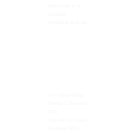
Pentasyaruf
an Dana
Sosial ke 4
Lembaga
Pendidikan
& Sosial
By
Cahaya Hidup
Berita
20 Januari
2026
Pada hari ini, Selasa,
20 Januari 2026,