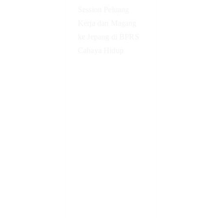
LPK Haruto
Indo Japan
Gelar
Sharing
Session
Peluang
Kerja dan
Magang ke
Jepang di