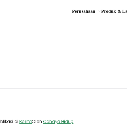
Perusahaan
Produk & L
engan Syariah
Hidup
9
blikasi di
Berita
Oleh
Cahaya Hidup