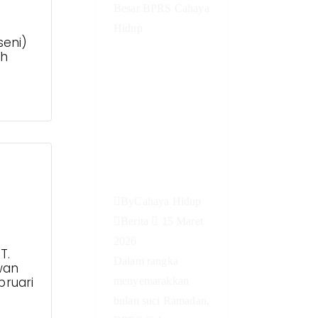
seni)
Buka Puasa
ah
Bersama
Keluarga
Besar BPRS
Cahaya
Hidup
By
Cahaya Hidup
Berita
15 Maret
2026
T.
Dalam rangka
wan
bruari
menyemarakkan
bulan suci Ramadan,