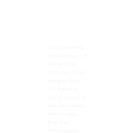
Selama
Bulan
Ramadhan
1447H
By
Cahaya Hidup
Pengumuman
18
Februari 2026
Sehubungan dengan
datangnya Bulan
Suci Ramadhan
1447 H, bersama ini
kami informasikan
bahwa terdapat...
Read More